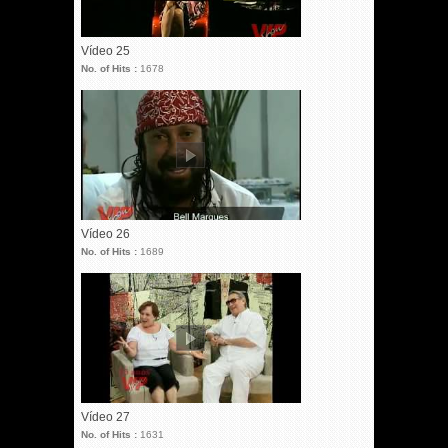
Vídeo 25
No. of Hits :
1678
Vídeo 26
No. of Hits :
1689
Vídeo 27
No. of Hits :
1631