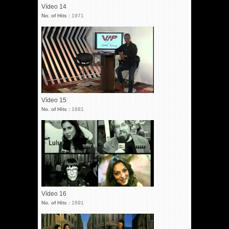
Vídeo 14
No. of Hits :
1971
Vídeo 15
No. of Hits :
1681
Vídeo 16
No. of Hits :
1691