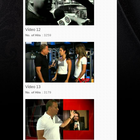
Vídeo 12
No. of Hits :
3259
Vídeo 13
No. of Hits :
3179