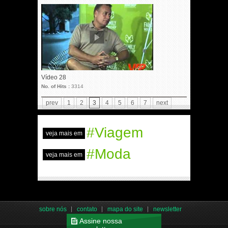
Vídeo 28
No. of Hits :
3314
prev
1
2
3
4
5
6
7
next
#Viagem
veja mais em
#Moda
veja mais em
sobre nós
contato
mapa do site
newsletter
Assine nossa