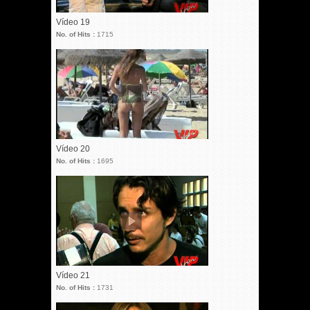
Vídeo 19
No. of Hits :
1715
Vídeo 20
No. of Hits :
1695
Vídeo 21
No. of Hits :
1731