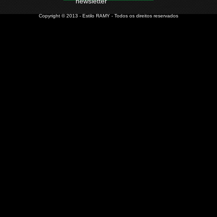
newsletter
Copyright © 2013 - Estilo RAMY - Todos os direitos reservados