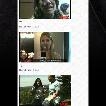
76
No. of Hits :
3222
77
No. of Hits :
1634