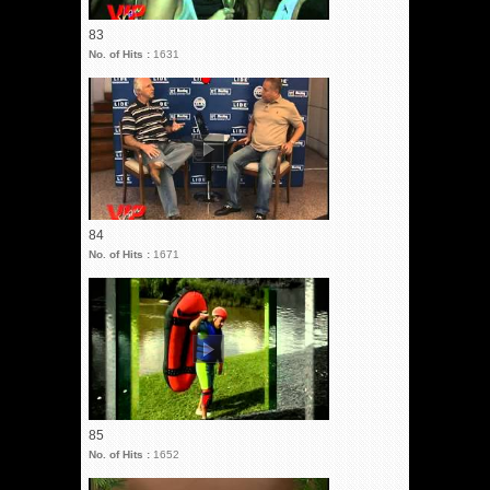
83
No. of Hits :
1631
84
No. of Hits :
1671
85
No. of Hits :
1652