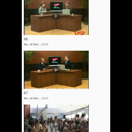
86
No. of Hits :
1629
87
No. of Hits :
1630