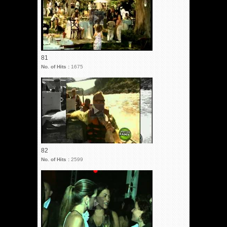
81
No. of Hits :
1675
82
No. of Hits :
2599