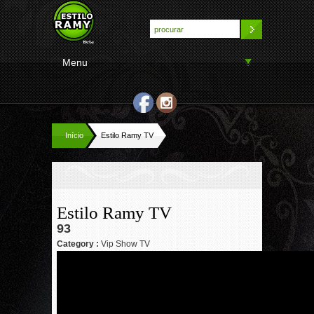
Menu
Início
Estilo Ramy TV
Estilo Ramy TV
93
Category :
Vip Show TV