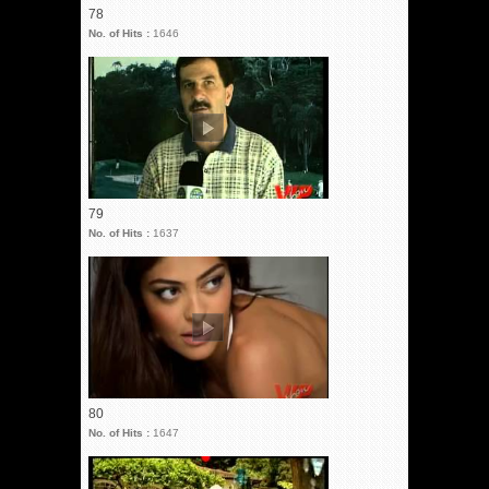
78
No. of Hits :
1646
79
No. of Hits :
1637
80
No. of Hits :
1647