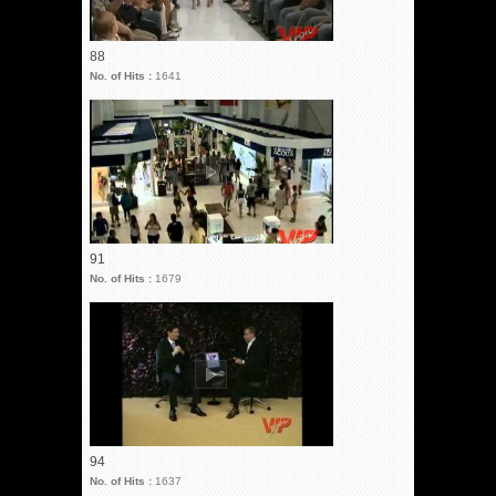
88
No. of Hits :
1641
91
No. of Hits :
1679
94
No. of Hits :
1637