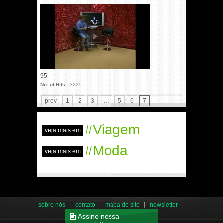
95
No. of Hits :
3225
prev
1
2
3
…
5
6
7
#Viagem
veja mais em
#Moda
veja mais em
sobre nós
contato
mapa do site
newsletter
Assine nossa